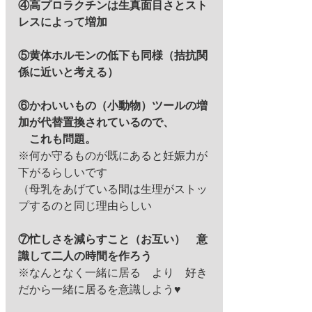
④高プロラクチンは生真面目さとスト
レスによって増加
⑤黄体ホルモンの低下も同様（拮抗関
係に近いと考える）
⑥かわいいもの（小動物）ツールの増
加が代替置換されているので、
　これも問題。
※何か守るものが既にあると妊娠力が
下がるらしいです 
（母乳をあげている間は生理がストッ
プするのと同じ理由らしい 
⑦忙しさを減らすこと（お互い）　意
識して二人の時間を作ろう
※なんとなく一緒に居る　より　好き
だから一緒に居るを意識しよう♥ 