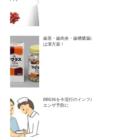
歯茎・歯肉炎・歯槽膿漏に
は漢方薬！
BB536を今流行のインフル
エンザ予防に