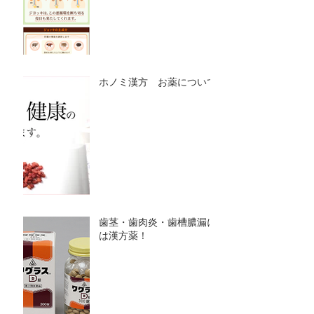
ホノミ漢方 お薬について
歯茎・歯肉炎・歯槽膿漏に
は漢方薬！