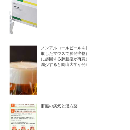
ノンアルコールビールを摂
取したマウスで肺発癌物質
に起因する肺腫瘍が有意に
減少すると岡山大学が発表
肝臓の病気と漢方薬