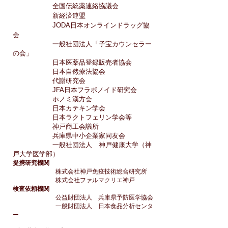
全国伝統薬連絡協議会
新経済連盟
JODA日本オンラインドラッグ協
会
一般社団法人「子宝カウンセラー
の会」
日本医薬品登録販売者協会
日本自然療法協会
代謝研究会
JFA日本フラボノイド研究会
ホノミ漢方会
日本カテキン学会
日本ラクトフェリン学会等
神戸商工会議所
兵庫県中小企業家同友会
一般社団法人 神戸健康大学（神
戸大学医学部）
提携研究機関
株式会社神戸免疫技術総合研究所
株式会社ファルマクリエ神戸
検査依頼機関
公益財団法人 兵庫県予防医学協会
一般財団法人 日本食品分析センタ
ー