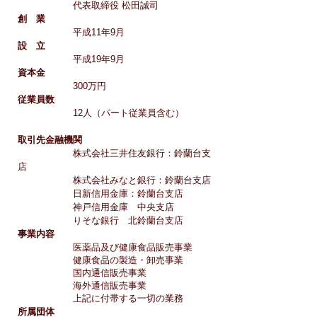
代表取締役 松田誠司
創 業
平成11年9月
設 立
平成19年9月
資本金
300万円
従業員数
12人（パート従業員含む）
取引先金融機関
株式会社三井住友銀行：鈴蘭台支
店
株式会社みなと銀行：鈴蘭台支店
日新信用金庫：鈴蘭台支店
神戸信用金庫 中央支店
りそな銀行 北鈴蘭台支店
事業内容
医薬品及び健康食品販売事業
健康食品の製造・卸売事業
国内通信販売事業
海外通信販売事業
上記に付帯する一切の業務
所属団体