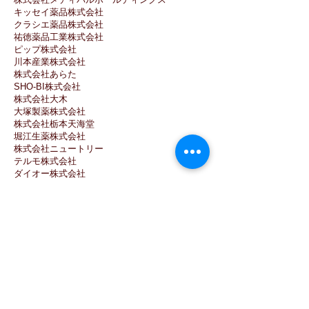
キッセイ薬品株式会社
クラシエ薬品株式会社
祐徳薬品工業株式会社
ピップ株式会社
川本産業株式会社
株式会社あらた
SHO-BI株式会社
株式会社大木
大塚製薬株式会社
株式会社栃本天海堂
堀江生薬株式会社
株式会社ニュートリー
テルモ株式会社
ダイオー株式会社
コンビ株式会社
剤盛堂薬品株式会社
株式会社建林松鶴堂
一元製薬株式会社
八ツ目製薬株式会社
明治薬品株式会社
株式会社ツムラ
兼一薬品工業株式会社
エスエス製薬株式会社
大正製薬株式会社