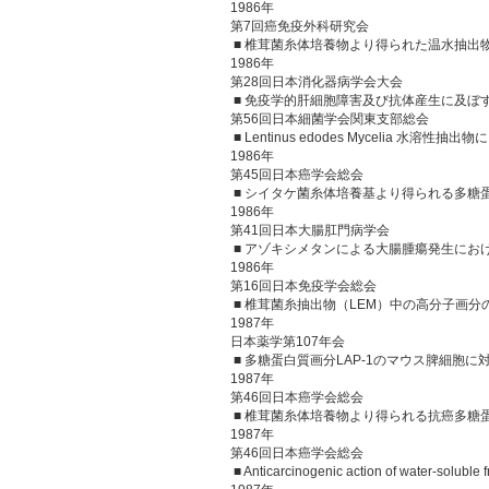
1986年
第7回癌免疫外科研究会
■ 椎茸菌糸体培養物より得られた温水抽出
1986年
第28回日本消化器病学会大会
■ 免疫学的肝細胞障害及び抗体産生に及ぼすLen
第56回日本細菌学会関東支部総会
■ Lentinus edodes Myceli
1986年
第45回日本癌学会総会
■ シイタケ菌糸体培養基より得られる多糖
1986年
第41回日本大腸肛門病学会
■ アゾキシメタンによる大腸腫瘍発生にお
1986年
第16回日本免疫学会総会
■ 椎茸菌糸抽出物（LEM）中の高分子画
1987年
日本薬学第107年会
■ 多糖蛋白質画分LAP-1のマウス脾細
1987年
第46回日本癌学会総会
■ 椎茸菌糸体培養物より得られる抗癌多糖
1987年
第46回日本癌学会総会
■ Anticarcinogenic action of water-so