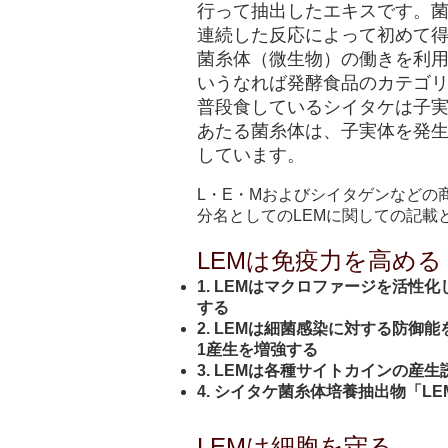
行って抽出したエキスです。
連続した反応によって初めて得
菌糸体（微生物）の働きを利
いうなれば発酵食品のカテゴ
普段食しているシイタケは子
あたる菌糸体は、子実体を発
しています。
L・E・Mおよびシイタゲンなどの
分名としてのLEMに関しての記載
LEMは免疫力を高める
1. LEMはマクロファージを活
する
2. LEMは細菌感染に対する防御
1産生を増強する
3. LEMは各種サイトカインの
4. シイタケ菌糸体培養抽出物「
LEMは細胞を守る