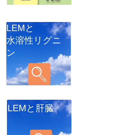
LEMと
水溶性リグニ
ン
LEMと
肝臓