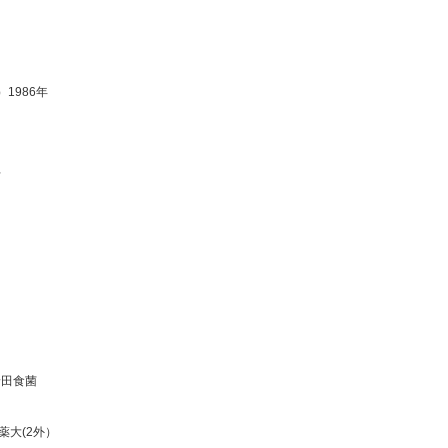
）
1986年
菌
野田食菌
富山医薬大(2外）