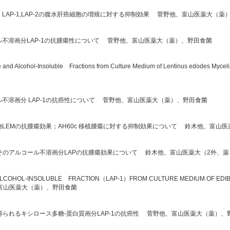
LAP-1,LAP-2の腹水肝癌細胞の増殖に対する抑制効果 菅野他、富山医薬大（薬
ル不溶画分LAP-1の抗腫瘍性について 菅野他、富山医薬大（薬）、野田食菌
e and Alcohol-Insoluble Fractions from Culture Medium of Lentinus edodes Myceli
不溶画分 LAP-1の抗癌性について 菅野他、富山医薬大（薬）、野田食菌
LEMの抗腫瘍効果；AH60c 移植腫瘍に対する抑制効果について 鈴木他、富山医
とそのアルコール不溶画分LAPの抗腫瘍効果について 鈴木他、富山医薬大（2外、薬
N ALCOHOL-INSOLUBLE FRACTION（LAP-1）FROM CULTURE MEDIUM OF ED
菅野他、富山医薬大（薬）、野田食菌
得られるキシロース多糖-蛋白質画分LAP-1の抗癌性 菅野他、富山医薬大（薬）、