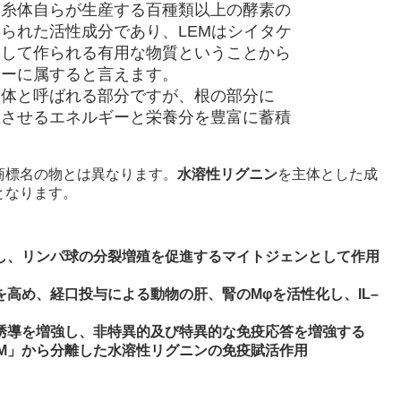
菌糸体自らが生産する百種類以上の酵素の
られた活性成分であり、LEMはシイタケ
用して作られる有用な物質ということから
リーに属すると言えます。
実体と呼ばれる部分ですが、根の部分に
生させるエネルギーと栄養分を豊富に蓄積
商標名の物とは異なります。
水溶性リグニン
を主体とした成
となります。
性化し、リンパ球の分裂増殖を促進するマイトジェンとして作用
能を高め、経口投与による動物の肝、腎のMφを活性化し、IL–
産生誘導を増強し、非特異的及び特異的な免疫応答を増強する
LEM」から分離した水溶性リグニンの免疫賦活作用