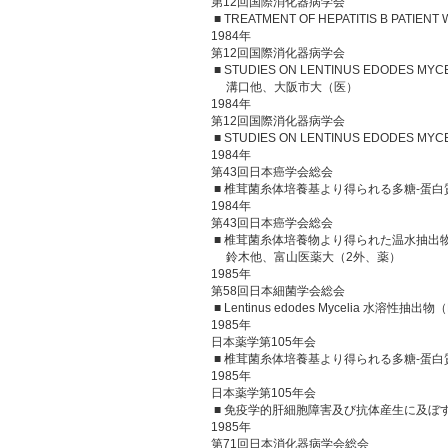
第12回国際消化器病学会
■ TREATMENT OF HEPATITIS B PAT
1984年
第12回国際消化器病学会
■ STUDIES ON LENTINUS EDODES MYCE
溝口他、大阪市大（医）
1984年
第12回国際消化器病学会
■ STUDIES ON LENTINUS EDODES M
1984年
第43回日本癌学会総会
■ 椎茸菌糸体培養基より得られる多糖-蛋白質
1984年
第43回日本癌学会総会
■ 椎茸菌糸体培養物より得られた温水抽出物LE
鈴木他、富山医薬大（2外、薬）
1985年
第58回日本細菌学会総会
■ Lentinus edodes Myceli
1985年
日本薬学第105年会
■ 椎茸菌糸体培養基より得られる多糖-蛋白
1985年
日本薬学第105年会
■ 免疫学的肝細胞障害及び抗体産生に及ぼすLen
1985年
第71回日本消化器病学会総会