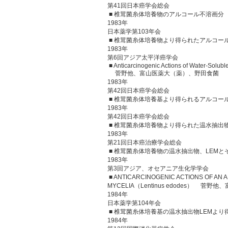
第41回日本癌学会総会
■ 椎茸菌糸体培養物のアルコール不溶画分 
1983年
日本薬学第103年会
■ 椎茸菌糸体培養物より得られたアルコー
1983年
第6回アジア太平洋癌学会
■ Anticarcinogenic Actions of Water-Solubl
菅野他、富山医薬大（薬）、野田食菌
1983年
第42回日本癌学会総会
■ 椎茸菌糸体培養基より得られるアルコール
1983年
第42回日本癌学会総会
■ 椎茸菌糸体培養物より得られた温水抽出物
1983年
第21回日本癌治療学会総会
■ 椎茸菌糸体培養物の温水抽出物、LEM
1983年
第3回アジア、オセアニア生化学学会
■ ANTICARCINOGENIC ACTIONS OF A
MYCELIA（Lentinus edodes） 
1984年
日本薬学第104年会
■ 椎茸菌糸体培養基の温水抽出物LEMより
1984年