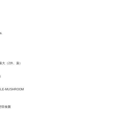
）
a.
薬大（2外、薬）
）
IBLE-MUSHROOM
野田食菌