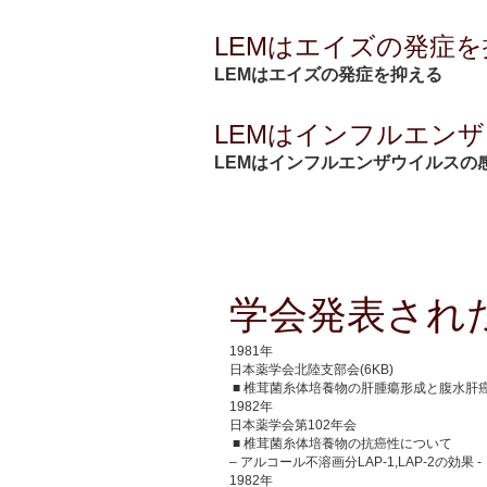
LEMはエイズの発症
LEMはエイズの発症を抑える
LEMはインフルエン
LEMはインフルエンザウイルスの
学会発表され
1981年
日本薬学会北陸支部会(6KB)
■ 椎茸菌糸体培養物の肝腫瘍形成と腹水肝
1982年
日本薬学会第102年会
■ 椎茸菌糸体培養物の抗癌性について
– アルコール不溶画分LAP-1,LAP-2の効
1982年