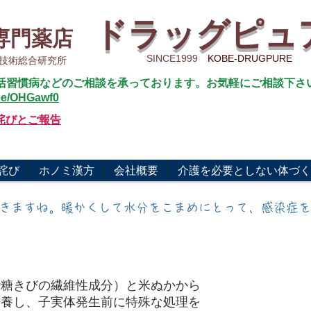
ドラッグピュ
宝専門薬店
SINCE1999
KOBE-DRUGPURE
免疫技術総合研究所
活習慣病などのご相談を承っております。お気軽にご相談下さ
n.ee/OHGawf0
詫びとご報告
詫び
ホノミ漢方
会社概要
介護を必要としない体づく
続きますね。暖かくして水分をこまめにとって、感染症
砂糖きびの繊維性成分）と米ぬかから
培養し、子実体発生前に特殊な処理を