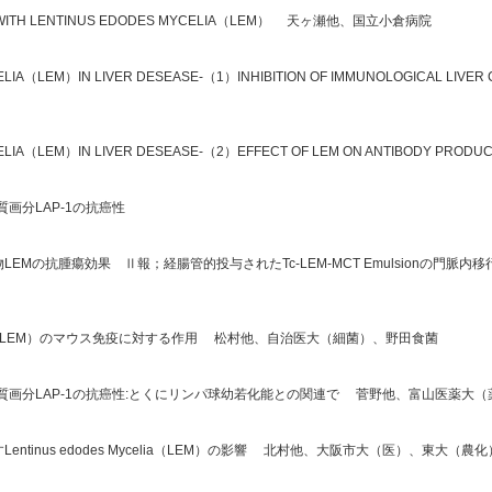
IENT WITH LENTINUS EDODES MYCELIA（LEM） 天ヶ瀬他、国立小倉病院
LIA（LEM）IN LIVER DESEASE-（1）INHIBITION OF IMMUNOLOGICAL LIVER C
YCELIA（LEM）IN LIVER DESEASE-（2）EFFECT OF LEM ON ANTIBODY 
画分LAP-1の抗癌性
Mの抗腫瘍効果 Ⅱ報；経腸管的投与されたTc-LEM-MCT Emulsionの門脈内移
a 水溶性抽出物（LEM）のマウス免疫に対する作用 松村他、自治医大（細菌）、野田食菌
質画分LAP-1の抗癌性:とくにリンパ球幼若化能との関連で 菅野他、富山医薬大
tinus edodes Mycelia（LEM）の影響 北村他、大阪市大（医）、東大（農化