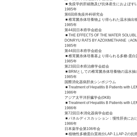
■ 免疫学的肝細胞及び抗体産生におよぼすLenti
1985年
第6回癌免疫外科研究会
■ 椎茸菌糸体培養物より得られた温水抽出
1985年
第44回日本癌学会総会
■ THE EFFECTS OF THE WATER SOLUB
DONRYU RATS BY AZOXIMETHAN
1985年
第44回日本癌学会総会
■ 椎茸菌糸体培養基より得られる多糖-蛋白質
1985年
第23回日本癌治療学会総会
■ BRMとしての椎茸菌糸体培養物の温水抽
1985年
国際消化器病肝炎シンポジウム
■ Treatment of Hepatitis B Patient
1986年
アジア太平洋肝臓学会(0KB)
■ Treatment of Hepatitis B Patient
1986年
第72回日本消化器病学会総会
■ パネルディスカッション：慢性肝炎にお
1986年
日本薬学会第106年会
■ 植物性多糖蛋白質画分LAP-1,LAP