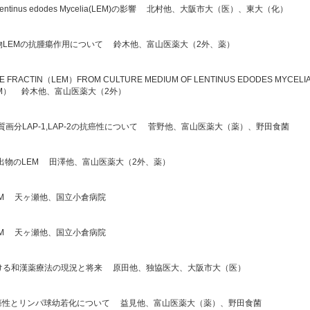
nus edodes Mycelia(LEM)の影響 北村他、大阪市大（医）、東大（化）
物LEMの抗腫瘍作用について 鈴木他、富山医薬大（2外、薬）
LE FRACTIN（LEM）FROM CULTURE MEDIUM OF LENTINUS EDODES MYCELIA
E（AOM） 鈴木他、富山医薬大（2外）
画分LAP-1,LAP-2の抗癌性について 菅野他、富山医薬大（薬）、野田食菌
出物のLEM 田澤他、富山医薬大（2外、薬）
s with LEM 天ヶ瀬他、国立小倉病院
s with LEM 天ヶ瀬他、国立小倉病院
ける和漢薬療法の現況と将来 原田他、独協医大、大阪市大（医）
-2の抗癌性とリンパ球幼若化について 益見他、富山医薬大（薬）、野田食菌