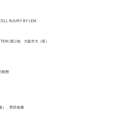
ELL INJURY BY LEM
PRODUCTION 溝口他、大阪市大（医）
行動態
（薬）、野田食菌
）