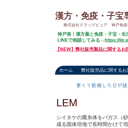
漢方・免疫・子
株式会社ドラッグピュア 神戸
神戸発！漢方薬と免疫・子宝・生
​LINEで相談してみる→
https://li
​【NEW】弊社販売製品に関するお
ホーム
弊社販売品に関するお
​寒くて乾燥した日が
LEM
シイタケの菌糸体をバガス（
成る固体培地で長時間かけて