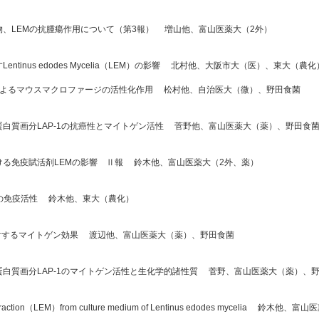
物、LEMの抗腫瘍作用について（第3報） 増山他、富山医薬大（2外）
tinus edodes Mycelia（LEM）の影響 北村他、大阪市大（医）、東大（農化
a 水溶性抽出物によるマウスマクロファージの活性化作用 松村他、自治医大（微）、野田食菌
蛋白質画分LAP-1の抗癌性とマイトゲン活性 菅野他、富山医薬大（薬）、野田食
ける免疫賦活剤LEMの影響 Ⅱ報 鈴木他、富山医薬大（2外、薬）
分の免疫活性 鈴木他、東大（農化）
胞に対するマイトゲン効果 渡辺他、富山医薬大（薬）、野田食菌
蛋白質画分LAP-1のマイトゲン活性と生化学的諸性質 菅野、富山医薬大（薬）、
luble fraction（LEM）from culture medium of Lentinus edodes mycelia 鈴木他、