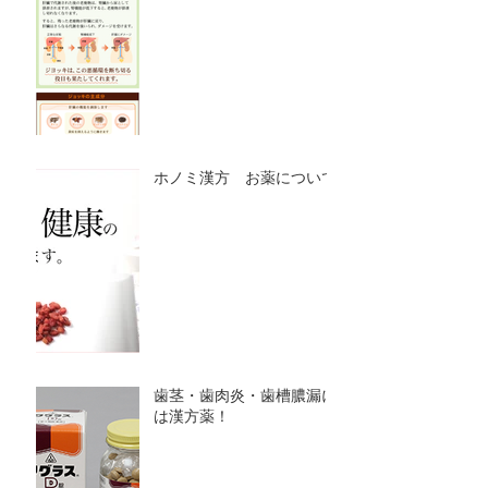
ホノミ漢方 お薬について
歯茎・歯肉炎・歯槽膿漏に
は漢方薬！