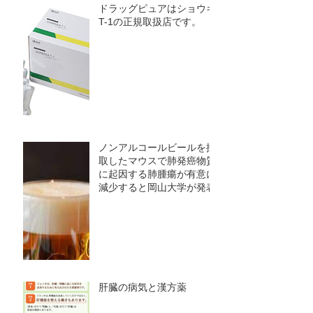
ドラッグピュアはショウキ
T-1の正規取扱店です。
ノンアルコールビールを摂
取したマウスで肺発癌物質
に起因する肺腫瘍が有意に
減少すると岡山大学が発表
肝臓の病気と漢方薬