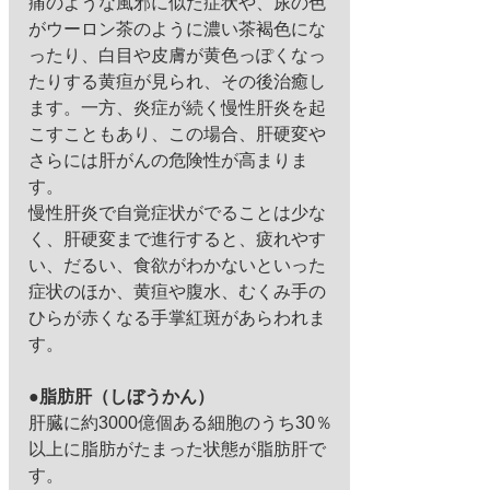
痛のような風邪に似た症状や、尿の色
がウーロン茶のように濃い茶褐色にな
ったり、白目や皮膚が黄色っぽくなっ
たりする黄疸が見られ、その後治癒し
ます。一方、炎症が続く慢性肝炎を起
こすこともあり、この場合、肝硬変や
さらには肝がんの危険性が高まりま
す。
慢性肝炎で自覚症状がでることは少な
く、肝硬変まで進行すると、疲れやす
い、だるい、食欲がわかないといった
症状のほか、黄疸や腹水、むくみ手の
ひらが赤くなる手掌紅斑があらわれま
す。
●脂肪肝（しぼうかん）
肝臓に約3000億個ある細胞のうち30％
以上に脂肪がたまった状態が脂肪肝で
す。