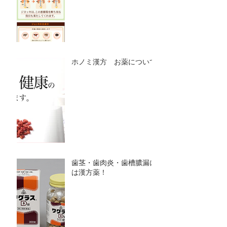
ホノミ漢方 お薬について
歯茎・歯肉炎・歯槽膿漏に
は漢方薬！