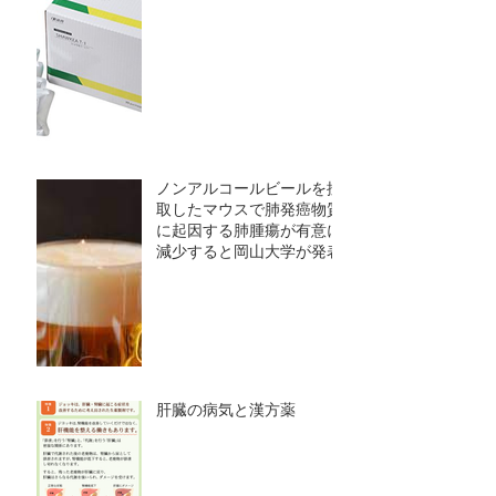
ノンアルコールビールを摂
取したマウスで肺発癌物質
に起因する肺腫瘍が有意に
減少すると岡山大学が発表
肝臓の病気と漢方薬